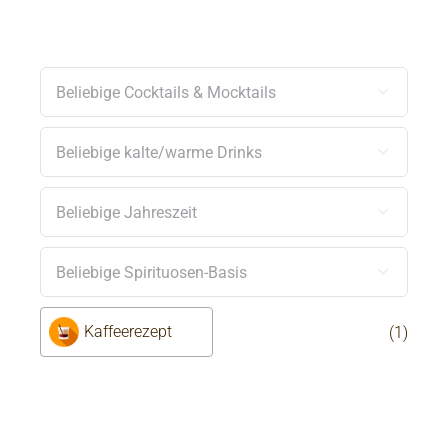




Kaffeerezept
(1)