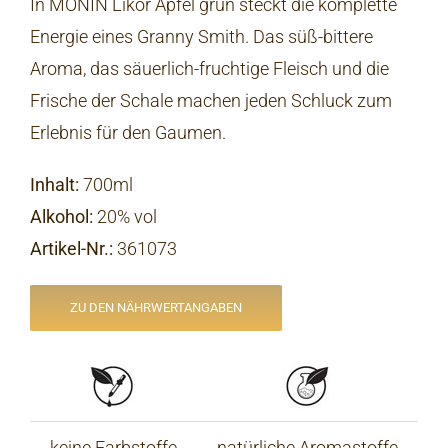
In MONIN Likör Apfel grün steckt die komplette
Energie eines Granny Smith. Das süß-bittere
Aroma, das säuerlich-fruchtige Fleisch und die
Frische der Schale machen jeden Schluck zum
Erlebnis für den Gaumen.
Inhalt:
700ml
Alkohol:
20% vol
Artikel-Nr.
:
361073
ZU DEN NÄHRWERTANGABEN
keine Farbstoffe
natürliche Aromastoffe
n